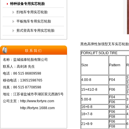
特种设备专用实芯轮胎
扫地车专用实芯轮胎
平板拖车专用实芯轮胎
剪式登高车专用实芯轮胎
黑色高弹性加强型叉车实芯轮胎
联系我们
FORKLIFT SOLID TIRE
名称：盐城福泰轮胎有限公司
Size
Pattern
R
联系人：高剑涛 先生
电话：86 515 86809598
3
4.00-8
F04
移动电话：13651598765
3
传真：86 515 87708598
3
15×41/2-8
F06
3
地址：江苏省盐城市亭湖区双元西路5号
F04
5.00-8
3
公司主页：
http://www.fortyre.com
F06
16×6-8
F06
4
http://fortyre.1688.com
F06
18×7-8
4
F08
F06
21×8-9
6
F08