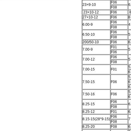
F06
23×9-10
6
F08
23×10-12
F06
8
27×10-12
F06
8
F06
6.00-9
4
F08
F06
6.50-10
5
F08
200/50-10
F06
6
F01
7.00-9
5
F06
F06
7.00-12
5
F08
5
7.00-15
F01
6
5
7.50-15
F06
6
6
5
7.50-16
F06
6
F06
8.25-15
6
F08
8.25-12
F01
6
F06
8.15-15(28*9-15)
7
F08
8.25-20
F08
6