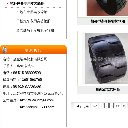
特种设备专用实芯轮胎
扫地车专用实芯轮胎
平板拖车专用实芯轮胎
加强型高弹性实芯轮胎
剪式登高车专用实芯轮胎
联系我们
名称：盐城福泰轮胎有限公司
联系人：高剑涛 先生
电话：86 515 86809598
移动电话：13651598765
传真：86 515 87708598
压配式实芯轮胎
地址：江苏省盐城市亭湖区双元西路5号
公司主页：
http://www.fortyre.com
1/3
1
2
3
>>
>|
19个记录
http://fortyre.1688.com